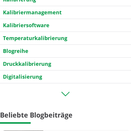
Kalibriermanagement
Kalibriersoftware
Temperaturkalibrierung
Blogreihe
Druckkalibrierung
Digitalisierung
General
Industrie 4.0
Beliebte Blogbeiträge
Kalibrator
Kalibrierintervall