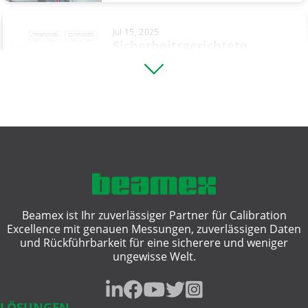
Waage
Jul 15, 2025
Waagenkalibrierung
Sicherheitsgerichtete
Systeme (Safety
Widerstandsmessung
Instrumented ...
Wägeinstrumente
Wägetechnik
Mai 15, 2025
Ein Leitfaden für den Kauf
Wärmebehandlung
von ...
Beamex ist Ihr zuverlässiger Partner für Calibration
Excellence mit genauen Messungen, zuverlässigen Daten
Apr 28, 2025
und Rückführbarkeit für eine sicherere und weniger
HART Kommunikator vs. HART
ungewisse Welt.
Kalibrator: Die wichtigsten ...
LÖSUNGEN