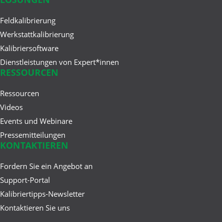
Apr 23, 2025
Feldkalibrierung
Cloud vs. On-Premise
Werkstattkalibrierung
Kalibrierlösungen
Kalibriersoftware
Dienstleistungen von Expert*innen
RESSOURCEN
Feb 26, 2025
Die ersten 50 Jahre: Wie sich
Ressourcen
Beamex und die ...
Videos
Events und Webinare
Pressemitteilungen
KONTAKTIEREN
Jan 22, 2025
Digital Calibration Certificate
Fordern Sie ein Angebot an
(DCC) – Was ist das und ...
Support-Portal
Kalibriertipps-Newsletter
Kontaktieren Sie uns