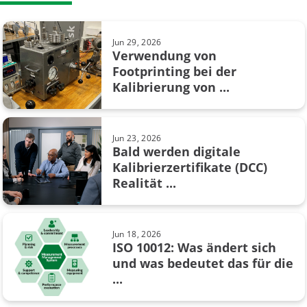
Kalibriertrends
eine Kalibrierung
Kalibrierung in Feinchemikalienindustrie
Jun 29, 2026
Verwendung von
Kalibriervorgängen
Footprinting bei der
Jun 06, 2018
Kalibrierung von ...
Die Grundlagen der
Kaltstellenkompensation
Druckeinheiten und ...
Kompensationsmethoden
Jun 23, 2026
Bald werden digitale
Manometerkalibrierung
Kalibrierzertifikate (DCC)
Apr 28, 2021
Realität ...
Temperaturschalter kalibrieren –
Messtechnik
so funktioniert’s
Messunsicherheit
Jun 18, 2026
ISO 10012: Was ändert sich
Ohmsches Gesetz
und was bedeutet das für die
Jul 08, 2019
...
Prozessautomatisierung
Waagenkalibrierung - Wie man
Waagen kalibriert