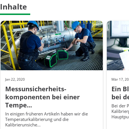
Inhalte
Jan 22, 2020
Mär 17, 2
Messunsicherheits-
Ein B
komponenten bei einer
bei d
Tempe...
Bei der 
Kalibrie
In einigen früheren Artikeln haben wir die
Hauptpun
Temperaturkalibrierung und die
Kalibrierunsiche...