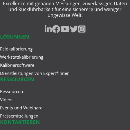
Excellence mit genauen Messungen, zuverlässigen Daten
Apr 28, 2025
und Rückführbarkeit für eine sicherere und weniger
HART Kommunikator vs. HART
ungewisse Welt.
Kalibrator: Die wichtigsten ...
LÖSUNGEN
Apr 23, 2025
Feldkalibrierung
Cloud vs. On-Premise
Werkstattkalibrierung
Kalibrierlösungen
Kalibriersoftware
Dienstleistungen von Expert*innen
RESSOURCEN
Feb 26, 2025
Die ersten 50 Jahre: Wie sich
Ressourcen
Beamex und die ...
Videos
Events und Webinare
Pressemitteilungen
KONTAKTIEREN
Jan 22, 2025