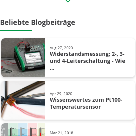
Industrie 4.0
Beliebte Blogbeiträge
Kalibrator
Kalibrierintervall
Aug 27, 2020
Kalibriertoleranz
Widerstandsmessung; 2-, 3-
und 4-Leiterschaltung - Wie
Kalibrierung in Chemischer Industrie
...
Webinar
datenintegrität
Apr 29, 2020
Wissenswertes zum Pt100-
AMS2750
Temperatursensor
Beamex MC6
Calibration management
Mär 21, 2018