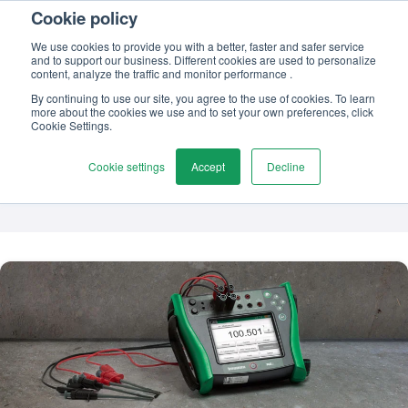
Cookie policy
Kontaktieren
We use cookies to provide you with a better, faster and safer service
and to support our business. Different cookies are used to personalize
content, analyze the traffic and monitor performance .
By continuing to use our site, you agree to the use of cookies. To learn
more about the cookies we use and to set your own preferences, click
Themen
Cookie Settings.
Messtechnik
Cookie settings
Accept
Decline