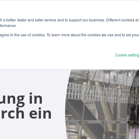
 a better, faster and safer service and to support our business. Different cookies a
rformance .
Produkte
Lösungen
Dienstleistung
 agree to the use of cookies. To learn more about the cookies we use and to set you
Cookie settin
ung in
rch ein