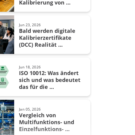
Kalibrierung von ...
Die Grundlagen der
enkompensation
Druckeinheiten und ...
tionsmethoden
Jun 23, 2026
Bald werden digitale
rkalibrierung
Kalibrierzertifikate
Apr 28, 2021
(DCC) Realität ...
Temperaturschalter
nik
kalibrieren – so funktioniert’s
cherheit
Jun 18, 2026
ISO 10012: Was ändert
 Gesetz
sich und was bedeutet
Jul 08, 2019
das für die ...
utomatisierung
Waagenkalibrierung - Wie
man Waagen kalibriert
arkeit
Jan 05, 2026
strumente
Vergleich von
Multifunktions- und
Mai 15, 2025
lement
Einzelfunktions- ...
Ein Leitfaden für den Kauf