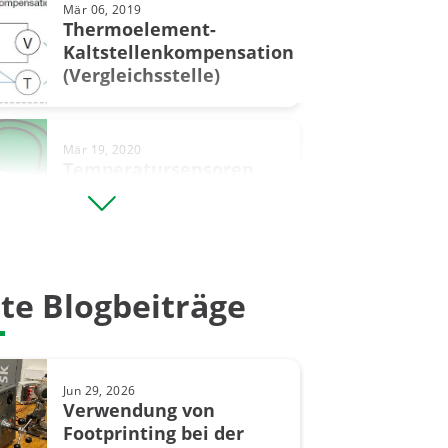
Mär 06, 2019
Thermoelement-
heiten
Kaltstellenkompensation
(Vergleichsstelle)
lter
bereichen
Mär 19, 2020
Temperatursensoren
kalibrieren – so
munikator
funktioniert’s
trend
te Blogbeiträge
-Arbeitsplatzsystem
Feb 26, 2020
Warum kalibrieren? - Gründe
trends
für eine Kalibrierung
ung in Feinchemikalienindustrie
Jun 29, 2026
Verwendung von
vorgängen
Footprinting bei der
Jun 06, 2018