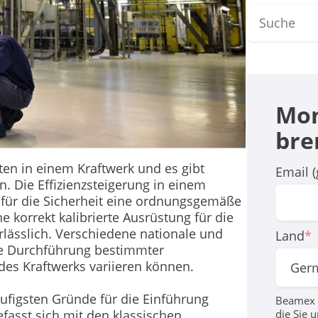
Mon
bre
ten in einem Kraftwerk und es gibt
Email (
. Die Effizienzsteigerung in einem
ist für die Sicherheit eine ordnungsgemäße
 korrekt kalibrierte Ausrüstung für die
lässlich. Verschiedene nationale und
Land
*
die Durchführung bestimmter
 des Kraftwerks variieren können.
äufigsten Gründe für die Einführung
Beamex b
die Sie 
fasst sich mit den klassischen