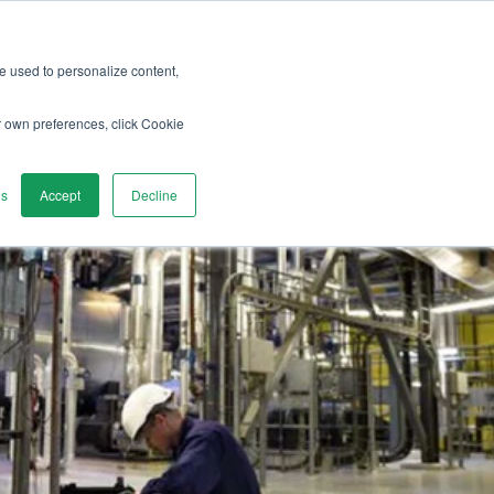
re used to personalize content,
en
Discover
Kontaktieren
r own preferences, click Cookie
gs
Accept
Decline