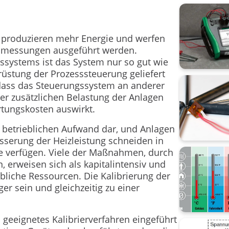
Kalibrier
, produzieren mehr Energie und werfen
Kalibrier
essmessungen ausgeführt werden.
gssystems ist das System nur so gut wie
Webinar
üstung der Prozesssteuerung geliefert
ass das Steuerungssystem an anderer
dateninte
er zusätzlichen Belastung der Anlagen
rtungskosten auswirkt.
AMS2750
en betrieblichen Aufwand dar, und Anlagen
Beamex 
serung der Heizleistung schneiden in
che verfügen. Viele der Maßnahmen, durch
Calibrat
 erweisen sich als kapitalintensiv und
bliche Ressourcen. Die Kalibrierung der
Calibrati
er sein und gleichzeitig zu einer
Case Stor
geeignetes Kalibrierverfahren eingeführt
Digitalisa