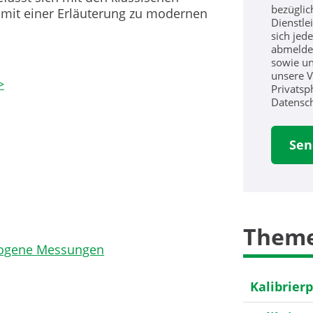
bezüglic
t mit einer Erläuterung zu modernen
Dienstle
sich jed
abmelde
sowie un
unsere V
>
Privatsp
Datensc
Them
zogene Messungen
Kalibrier