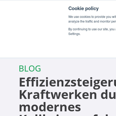
Für Kunden
Über uns
Karriere
DE
Cookie policy
We use cookies to provide you with
analyze the traffic and monitor pe
By continuing to use our site, you
Settings.
BLOG
Effizienzsteiger
Kraftwerken du
modernes