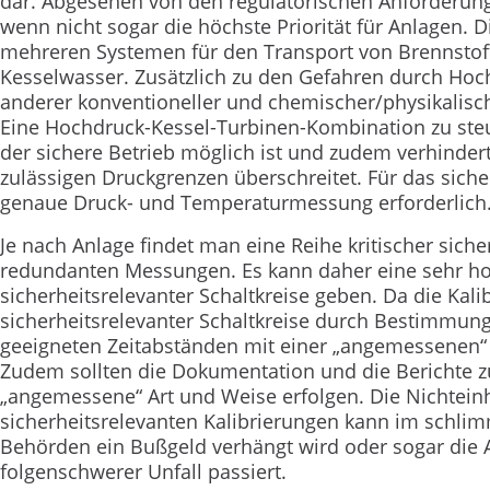
dar. Abgesehen von den regulatorischen Anforderunge
wenn nicht sogar die höchste Priorität für Anlagen.
mehreren Systemen für den Transport von Brennstof
Kesselwasser. Zusätzlich zu den Gefahren durch Hoc
anderer konventioneller und chemischer/physikalisch
Eine Hochdruck-Kessel-Turbinen-Kombination zu steue
der sichere Betrieb möglich ist und zudem verhinder
zulässigen Druckgrenzen überschreitet. Für das siche
genaue Druck- und Temperaturmessung erforderlich
Je nach Anlage findet man eine Reihe kritischer siche
redundanten Messungen. Es kann daher eine sehr hohe
sicherheitsrelevanter Schaltkreise geben. Da die Kali
sicherheitsrelevanter Schaltkreise durch Bestimmung
geeigneten Zeitabständen mit einer „angemessenen“ 
Zudem sollten die Dokumentation und die Berichte z
„angemessene“ Art und Weise erfolgen. Die Nichtein
sicherheitsrelevanten Kalibrierungen kann im schlim
Behörden ein Bußgeld verhängt wird oder sogar die An
folgenschwerer Unfall passiert.