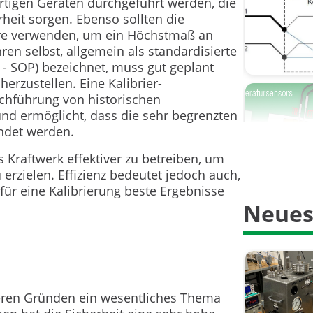
ertigen Geräten durchgeführt werden, die
eit sorgen. Ebenso sollten die
Druckein
are verwenden, um ein Höchstmaß an
ren selbst, allgemein als standardisierte
Druckscha
- SOP) bezeichnet, muss gut geplant
erzustellen. Eine Kalibrier-
Gefahren
chführung von historischen
 und ermöglicht, dass die sehr begrenzten
HART
endet werden.
HART Kom
Kraftwerk effektiver zu betreiben, um
rzielen. Effizienz bedeutet jedoch auch,
Historien
für eine Kalibrierung beste Ergebnisse
Neues
Kalibrier
Kalibrier
Kalibrier
reren Gründen ein wesentliches Thema
Kalibrier