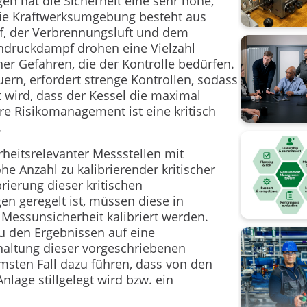
n hat die Sicherheit eine sehr hohe,
 Die Kraftwerksumgebung besteht aus
Kaltstell
f, der Verbrennungsluft und dem
Kompensa
hdruckdampf drohen eine Vielzahl
er Gefahren, die der Kontrolle bedürfen.
Manomete
rn, erfordert strenge Kontrollen, sodass
t wird, dass der Kessel die maximal
Messtech
re Risikomanagement ist eine kritisch
.
Messunsi
rheitsrelevanter Messstellen mit
Ohmsches
 Anzahl zu kalibrierender kritischer
brierung dieser kritischen
Prozessa
en geregelt ist, müssen diese in
Messunsicherheit kalibriert werden.
Rückführb
u den Ergebnissen auf eine
haltung dieser vorgeschriebenen
Smart-In
msten Fall dazu führen, dass von den
lage stillgelegt wird bzw. ein
Thermoe