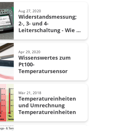
Aug 27, 2020
toleranz
Widerstandsmessung;
2-, 3- und 4-
ung in Chemischer Industrie
Leiterschaltung - Wie ...
grität
Apr 29, 2020
Wissenswertes zum
Pt100-
Temperatursensor
MC6
ion management
Mär 21, 2018
Temperatureinheiten
on software
und Umrechnung
Temperatureinheiten
y
tion