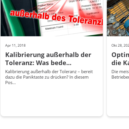
Apr 11, 2018
Okt 28, 20
Kalibrierung außerhalb der
Optim
Toleranz: Was bede...
die K
Kalibrierung außerhalb der Toleranz – bereit
Die meis
dazu die Paniktaste zu drücken? In diesem
Betrieben
Pos...