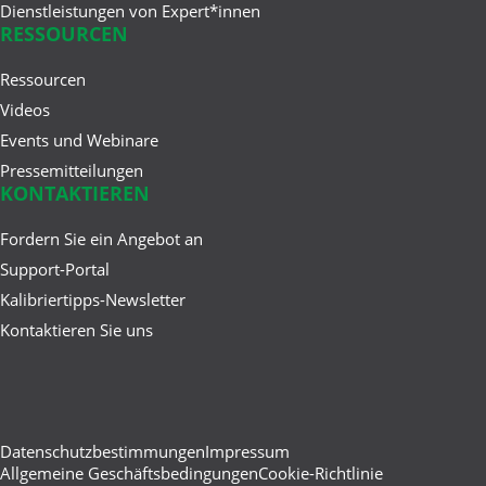
Dienstleistungen von Expert*innen
RESSOURCEN
Feb 26, 2025
Die ersten 50 Jahre: Wie sich
Ressourcen
Beamex und die ...
Videos
Events und Webinare
Pressemitteilungen
KONTAKTIEREN
Jan 22, 2025
Digital Calibration Certificate
Fordern Sie ein Angebot an
(DCC) – Was ist das und ...
Support-Portal
Kalibriertipps-Newsletter
Kontaktieren Sie uns
Datenschutzbestimmungen
Impressum
Allgemeine Geschäftsbedingungen
Cookie-Richtlinie