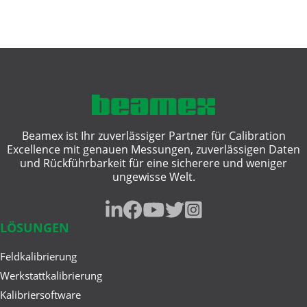
Wägeinstrumente
Wägetechnik
Mai 15, 2025
Ein Leitfaden für den Kauf
Wärmebehandlung
von ...
Beamex ist Ihr zuverlässiger Partner für Calibration
Excellence mit genauen Messungen, zuverlässigen Daten
Apr 28, 2025
und Rückführbarkeit für eine sicherere und weniger
HART Kommunikator vs. HART
ungewisse Welt.
Kalibrator: Die wichtigsten ...
LÖSUNGEN
Apr 23, 2025
Feldkalibrierung
Cloud vs. On-Premise
Werkstattkalibrierung
Kalibrierlösungen
Kalibriersoftware