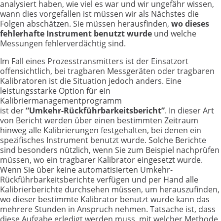
analysiert haben, wie viel es war und wir ungefähr wissen,
wann dies vorgefallen ist müssen wir als Nächstes die
Folgen abschätzen. Sie müssen herausfinden,
wo dieses
fehlerhafte Instrument benutzt wurde
und welche
Messungen fehlerverdächtig sind.
Im Fall eines Prozesstransmitters ist der Einsatzort
offensichtlich, bei tragbaren Messgeräten oder tragbaren
Kalibratoren ist die Situation jedoch anders. Eine
leistungsstarke Option für ein
Kalibriermanagementprogramm
ist der
“Umkehr-Rückführbarkeitsbericht”
. In dieser Art
von Bericht werden über einen bestimmten Zeitraum
hinweg alle Kalibrierungen festgehalten, bei denen ein
spezifisches Instrument benutzt wurde. Solche Berichte
sind besonders nützlich, wenn Sie zum Beispiel nachprüfen
müssen, wo ein tragbarer Kalibrator eingesetzt wurde.
Wenn Sie über keine automatisierten Umkehr-
Rückführbarkeitsberichte verfügen und per Hand alle
Kalibrierberichte durchsehen müssen, um herauszufinden,
wo dieser bestimmte Kalibrator benutzt wurde kann das
mehrere Stunden in Anspruch nehmen. Tatsache ist, dass
diese Aufgabe erledigt werden muss, mit welcher Methode