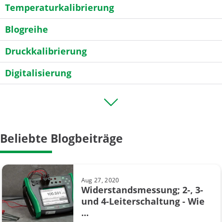
Temperaturkalibrierung
Blogreihe
Druckkalibrierung
Digitalisierung
General
Industrie 4.0
Beliebte Blogbeiträge
Kalibrator
Kalibrierintervall
Aug 27, 2020
Kalibriertoleranz
Widerstandsmessung; 2-, 3-
und 4-Leiterschaltung - Wie
Kalibrierung in Chemischer Industrie
...