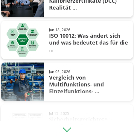
Kalibrierzertifikate (DCC)
Apr 28, 2021
Realität ...
Temperaturschalter kalibrieren –
Messtechnik
so funktioniert’s
Messunsicherheit
Jun 18, 2026
ISO 10012: Was ändert sich
Ohmsches Gesetz
und was bedeutet das für die
Jul 08, 2019
...
Prozessautomatisierung
Waagenkalibrierung - Wie man
Waagen kalibriert
Rückführbarkeit
Jan 05, 2026
Smart-Instrumente
Vergleich von
Multifunktions- und
Mai 15, 2025
Thermoelement
Einzelfunktions- ...
Ein Leitfaden für den Kauf
von ...
Waage
Jul 15, 2025
Waagenkalibrierung
Sicherheitsgerichtete
Systeme (Safety
Widerstandsmessung
Instrumented ...