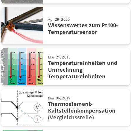
Webinar
datenintegrität
Apr 29, 2020
Wissenswertes zum Pt100-
AMS2750
Temperatursensor
Beamex MC6
Calibration management
Mär 21, 2018
Temperatureinheiten und
Calibration software
Umrechnung
Temperatureinheiten
Case Story
Digitalisation
Mär 06, 2019
Thermoelement-
Druckeinheiten
Kaltstellenkompensation
(Vergleichsstelle)
Druckschalter
Gefahrenbereichen