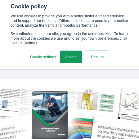
Cookie policy
Kontaktieren
We use cookies to provide you with a better, faster and safer service
and to support our business. Different cookies are used to personalize
content, analyze the traffic and monitor performance .
By continuing to use our site, you agree to the use of cookies. To learn
more about the cookies we use and to set your own preferences, click
Themen
Cookie Settings.
Temperaturkalibrierung
Cookie settings
Accept
Decline