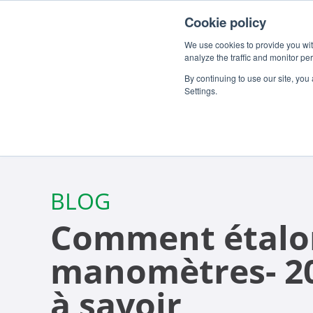
Pour les clients
À propos
Carrieres
FR
Cookie policy
We use cookies to provide you with
analyze the traffic and monitor pe
By continuing to use our site, you
Settings.
BLOG
Comment étalon
manomètres- 20
à savoir