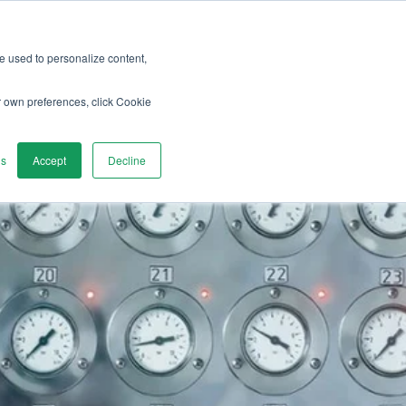
re used to personalize content,
écouvrir
Contactez-nous
r own preferences, click Cookie
gs
Accept
Decline