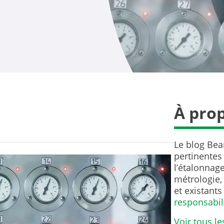
À pro
Le blog Bea
pertinentes
l’étalonnage
métrologie, 
et existants
responsabil
Voir tous le