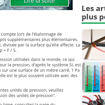
Les ar
Industrie 
plus p
Mesure de
Sondes ré
ir compte lors de l’étalonnage de
Sécurité 
ts supplémentaires plus élémentaires.
, divisée par la surface qu’elle affecte. La
Thermoco
p = F / S.
ession utilisées dans le monde, ce qui
Transmitt
our la pression, d’après le système SI, est
n sur une surface de un mètre carré, 1 Pa
Zone ATE
lle est le plus souvent utilisée avec des
excellenc
entes unités de pression, veuillez
la mesur
sion des unités de pression”.
métrologi
 ligne, consultez la page du