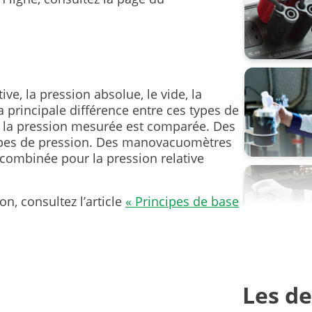
pression
pression 
sondes d
ive, la pression absolue, le vide, la
a principale différence entre ces types de
transmett
el la pression mesurée est comparée. Des
carree
ypes de pression. Des manovacuomètres
unités de
 combinée pour la pression relative
étalonner
on, consultez l’article
« Principes de base
étalonne
Les de