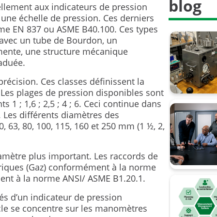
blog
llement aux indicateurs de pression
 une échelle de pression. Ces derniers
me EN 837 ou ASME B40.100. Ces types
avec un tube de Bourdon, un
ente, une structure mécanique
o
raduée.
récision. Ces classes définissent la
 Les plages de pression disponibles sont
 1 ; 1,6 ; 2,5 ; 4 ; 6. Ceci continue dans
te. Les différents diamètres des
 63, 80, 100, 115, 160 et 250 mm (1 ½, 2,
amètre plus important. Les raccords de
driques (Gaz) conformément à la norme
ment à la norme ANSI/ ASME B1.20.1.
s d’un indicateur de pression
icle se concentre sur les manomètres