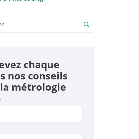
evez chaque
s nos conseils
 la mé­trologie
*