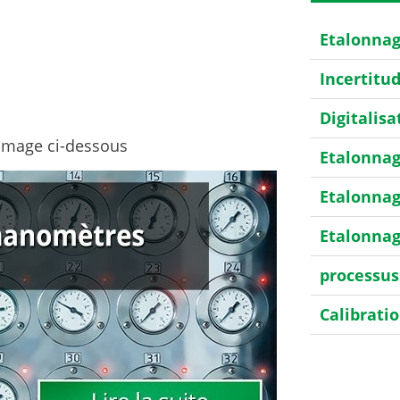
Etalonna
Incertitu
Digitalisa
 l’image ci-dessous
Etalonnag
Etalonnag
Etalonnag
processus
Calibrati
Etalonnag
HART