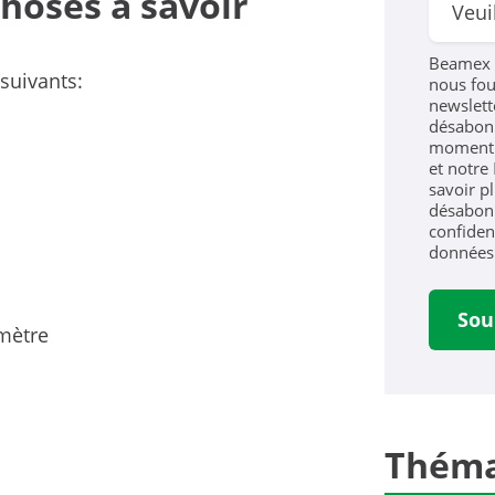
choses à savoir
Beamex 
suivants:
nous fou
newslett
désabonn
moment.
et notre
savoir p
désabonn
confident
données 
mètre
Théma