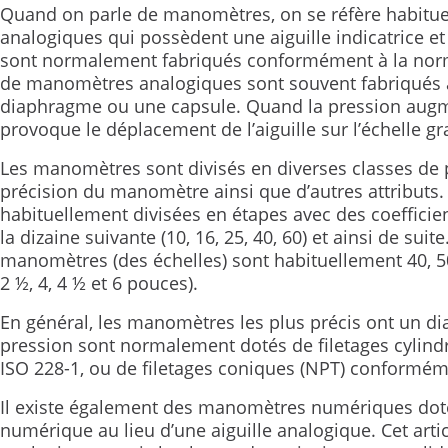
Quand on parle de manomètres, on se réfère habitue
analogiques qui possèdent une aiguille indicatrice et
sont normalement fabriqués conformément à la nor
de manomètres analogiques sont souvent fabriqués 
diaphragme ou une capsule. Quand la pression augm
provoque le déplacement de l’aiguille sur l’échelle g
Les manomètres sont divisés en diverses classes de p
précision du manomètre ainsi que d’autres attributs.
habituellement divisées en étapes avec des coefficients
la dizaine suivante (10, 16, 25, 40, 60) et ainsi de sui
manomètres (des échelles) sont habituellement 40, 50,
2 ½, 4, 4 ½ et 6 pouces).
En général, les manomètres les plus précis ont un di
pression sont normalement dotés de filetages cylin
ISO 228-1, ou de filetages coniques (NPT) conformé
Il existe également des manomètres numériques doté
numérique au lieu d’une aiguille analogique. Cet art