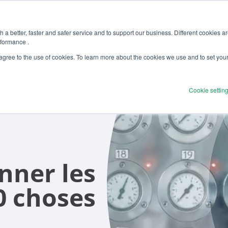
 a better, faster and safer service and to support our business. Different cookies a
rformance .
Produits
Solutions
Services
D
 agree to the use of cookies. To learn more about the cookies we use and to set you
Cookie settin
ner les
 choses