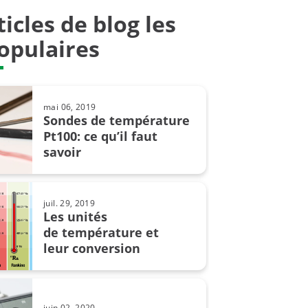
ticles de blog les
4.0
opulaires
 résistance
sistives
mai 06, 2019
intrinsèque
Sondes de température
Pt100: ce qu’il faut
uple
savoir
er
juil. 29, 2019
X
Les unités
de température et
e opérationnelle
leur conversion
e
e
juin 02, 2020