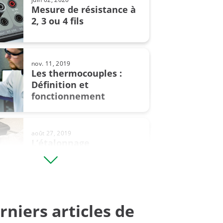
Mesure de résistance à
2, 3 ou 4 fils
conversion
e température
nov. 11, 2019
Les thermocouples :
eur avec extraction de racine
Définition et
fonctionnement
 pression
 un pressostat
août 27, 2019
L’étalonnage
des balances - Comment
rles manomètres
étalonner les ...
rniers articles de
août 09, 2024
Le phénomène d’hystérésis