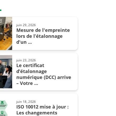
lors de l’étalonnage en ...
juin 29, 2026
ct. 09, 2024
Mesure de l'empreinte
Comment convaincre votre chef
lors de l’étalonnage
de vous acheter un nouveau ...
d'un ...
juin 23, 2026
Le certificat
juil. 02, 2019
Les unités de pression et
d’étalonnage
leur conversion
numérique (DCC) arrive
– Votre ...
mars 14, 2022
juin 18, 2026
Qu'est-ce que la pression
ISO 10012 mise à jour :
atmosphérique?
Les changements