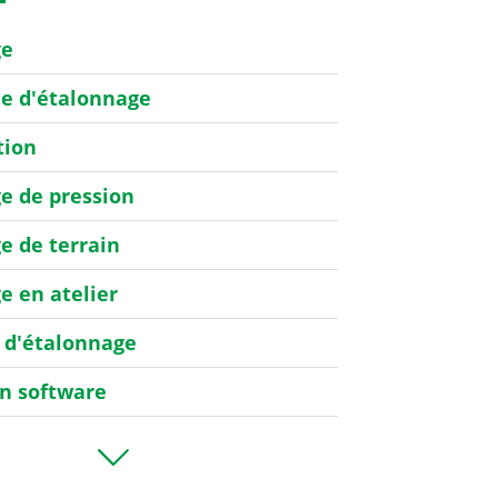
ge
de d'étalonnage
tion
e de pression
e de terrain
e en atelier
 d'étalonnage
on software
e de debit