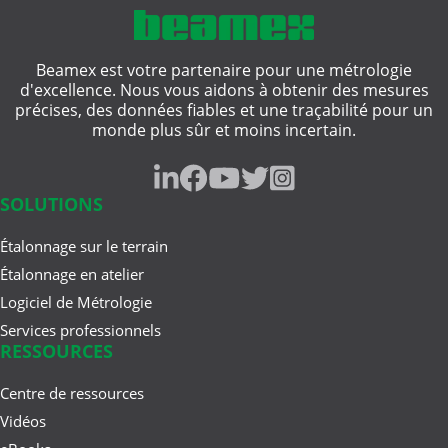
Beamex est votre partenaire pour une métrologie
d'excellence. Nous vous aidons à obtenir des mesures
mai 06, 2025
précises, des données fiables et une traçabilité pour un
Solutions de métrologie dans le
monde plus sûr et moins incertain.
Cloud ou sur site ...
SOLUTIONS
févr. 27, 2025
Étalonnage sur le terrain
Les 50 premières années :
Étalonnage en atelier
Comment Beamex et l'industrie ...
Logiciel de Métrologie
Services professionnels
RESSOURCES
oct. 09, 2024
Comment convaincre votre chef de
Centre de ressources
vous acheter un nouveau ...
Vidéos