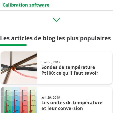
Calibration software
Etalonnage de debit
HART
Les articles de blog les plus populaires
Industrie 4.0
Mesure de résistance
Sondes résistives
mai 06, 2019
Sondes de température
Sécurité intrinsèque
Pt100: ce qu’il faut savoir
Thermocouple
Transmitter
juil. 29, 2019
Les unités de température
Zone ATEX
et leur conversion