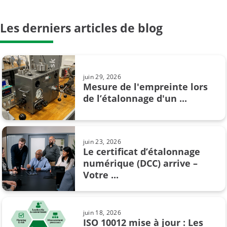
Les derniers articles de blog
août 09, 2024
Le phénomène d’hystérésis lors de
l’étalonnage en ...
juin 29, 2026
Mesure de l'empreinte lors
de l’étalonnage d'un ...
oct. 09, 2024
Comment convaincre votre chef de
vous acheter un nouveau ...
juin 23, 2026
Le certificat d’étalonnage
numérique (DCC) arrive –
juil. 02, 2019
Votre ...
Les unités de pression et
leur conversion
juin 18, 2026
ISO 10012 mise à jour : Les