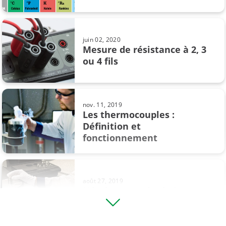
excellence opérationnelle
la mesure
juin 02, 2020
Mesure de résistance à 2, 3
métrologie
ou 4 fils
pression
pression conversion
nov. 11, 2019
Les thermocouples :
sondes de température
Définition et
fonctionnement
transmetteur avec extraction de racine carree
unités de pression
août 27, 2019
étalonner un pressostat
L’étalonnage des balances -
Comment étalonner les ...
étalonnerles manomètres