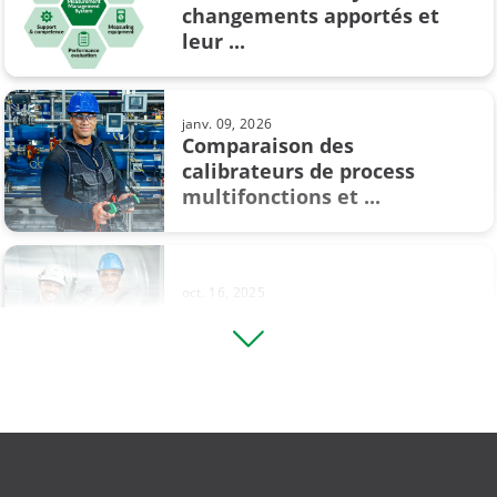
changements apportés et
mars 14, 2022
leur ...
Qu'est-ce que la pression
atmosphérique?
janv. 09, 2026
Comparaison des
calibrateurs de process
févr. 10, 2021
multifonctions et ...
Comment étalonner un
thermostat ?
oct. 16, 2025
Un Guide d'Achat pour les
logiciels de métrologie ...
oct. 06, 2025
Comprendre les systèmes
instrumentés de sécurité (SIS) et ...