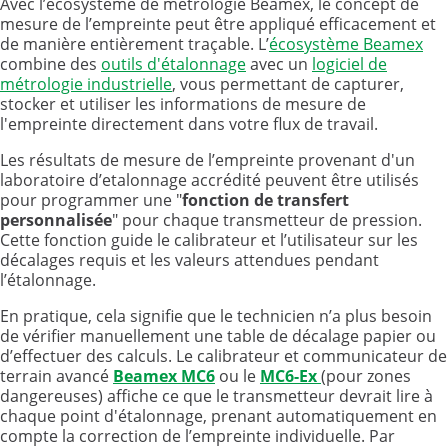
Avec l’écosystème de métrologie Beamex, le concept de
mesure de l’empreinte peut être appliqué efficacement et
de manière entièrement traçable. L’
écosystème Beamex
combine des
outils d'étalonnage
avec un
logiciel de
métrologie industrielle
, vous permettant de capturer,
stocker et utiliser les informations de mesure de
l'empreinte directement dans votre flux de travail.
Les résultats de mesure de l’empreinte provenant d'un
laboratoire d’etalonnage accrédité peuvent être utilisés
pour programmer une "
fonction de transfert
personnalisée
" pour chaque transmetteur de pression.
Cette fonction guide le calibrateur et l’utilisateur sur les
décalages requis et les valeurs attendues pendant
l’étalonnage.
En pratique, cela signifie que le technicien n’a plus besoin
de vérifier manuellement une table de décalage papier ou
d’effectuer des calculs. Le calibrateur et communicateur de
terrain avancé
Beamex MC6
ou le
MC6-Ex
(pour zones
dangereuses) affiche ce que le transmetteur devrait lire à
chaque point d'étalonnage, prenant automatiquement en
compte la correction de l’empreinte individuelle. Par