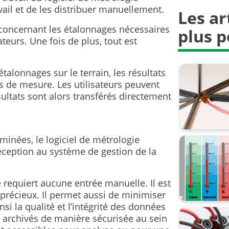
vail et de les distribuer manuellement.
Les ar
Industrie 
ls concernant les étalonnages nécessaires
plus p
Mesure de
teurs. Une fois de plus, tout est
Sondes ré
étalonnages sur le terrain, les résultats
s de mesure. Les utilisateurs peuvent
Sécurité 
sultats sont alors transférés directement
Thermoco
Transmitt
erminées, le logiciel de métrologie
ception au système de gestion de la
Zone ATE
excellenc
e requiert aucune entrée manuelle. Il est
précieux. Il permet aussi de minimiser
la mesur
si la qualité et l’intégrité des données
t archivés de manière sécurisée au sein
métrologi