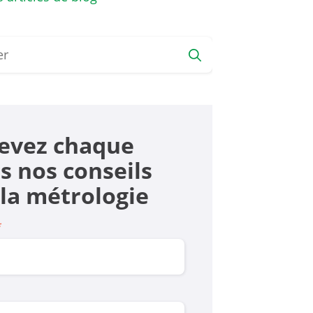
evez chaque
s nos conseils
 la mé­trologie
*