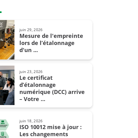
lors de l’étalonnage en ...
juin 29, 2026
ct. 09, 2024
Mesure de l'empreinte
Comment convaincre votre chef
lors de l’étalonnage
de vous acheter un nouveau ...
d'un ...
juin 23, 2026
Le certificat
juil. 02, 2019
Les unités de pression et
d’étalonnage
leur conversion
numérique (DCC) arrive
– Votre ...
mars 14, 2022
juin 18, 2026
Qu'est-ce que la pression
ISO 10012 mise à jour :
atmosphérique?
Les changements