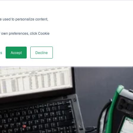
re used to personalize content,
écouvrir
Contactez-nous
r own preferences, click Cookie
gs
Accept
Decline