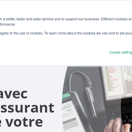
 a better, faster and safer service and to support our business. Different cookies a
rformance .
Produits
Solutions
Services
D
 agree to the use of cookies. To learn more about the cookies we use and to set you
Cookie settin
avec
assurant
e votre