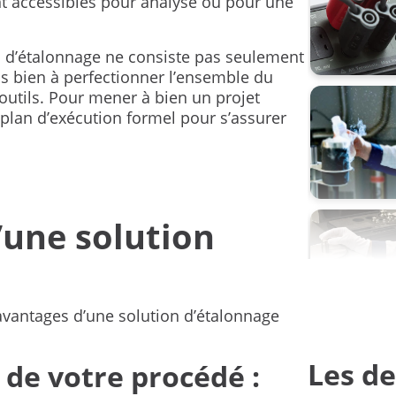
ent accessibles pour analyse ou pour une
pression
 d’étalonnage ne consiste pas seulement
pression 
s bien à perfectionner l’ensemble du
tils. Pour mener à bien un projet
sondes d
plan d’exécution formel pour s’assurer
transmett
.
carree
unités de
’une solution
étalonner
étalonne
avantages d’une solution d’étalonnage
Les de
de votre procédé :