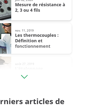
Mesure de résistance à
2, 3 ou 4 fils
conversion
e température
nov. 11, 2019
Les thermocouples :
eur avec extraction de racine
Définition et
fonctionnement
 pression
 un pressostat
août 27, 2019
L’étalonnage
des balances - Comment
rles manomètres
étalonner les ...
rniers articles de
août 09, 2024
Le phénomène d’hystérésis