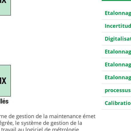
Etalonna
Incertitu
Digitalisa
Etalonnag
Etalonnag
Etalonnag
processus
Calibrati
Etalonnag
stème de gestion de la maintenance émet
tégrée, le système de gestion de la
HART
avail au logiciel de métrologie