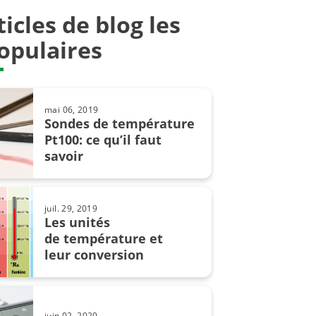
ticles de blog les
4.0
opulaires
 résistance
sistives
mai 06, 2019
intrinsèque
Sondes de température
Pt100: ce qu’il faut
uple
savoir
er
juil. 29, 2019
X
Les unités
de température et
e opérationnelle
leur conversion
e
e
juin 02, 2020