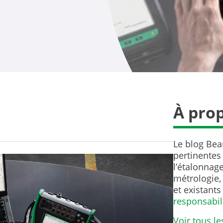
À pro
Le blog Bea
pertinentes
l’étalonnage
métrologie, 
et existants
responsabil
Voir tous le