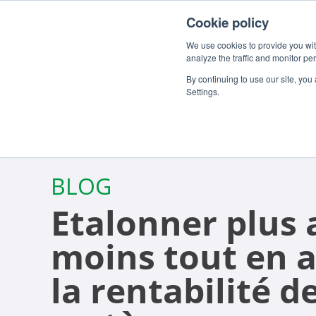
Pour les clients
À propos
Carrieres
FR
Cookie policy
We use cookies to provide you with
analyze the traffic and monitor pe
By continuing to use our site, you
Settings.
BLOG
Etalonner plus 
moins tout en 
la rentabilité d