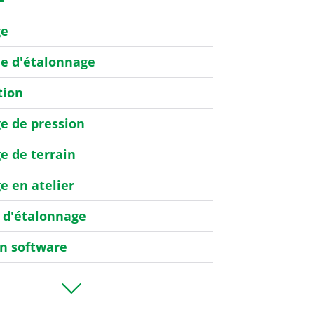
ge
de d'étalonnage
tion
e de pression
e de terrain
e en atelier
 d'étalonnage
on software
e de debit