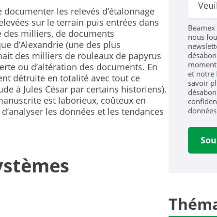
 documenter les relevés d’étalonnage
elevées sur le terrain puis entrées dans
Beamex 
e des milliers, de documents
nous fou
que d’Alexandrie (une des plus
newslett
nait des milliers de rouleaux de papyrus
désabonn
moment.
 perte ou d’altération des documents. En
et notre
t détruite en totalité avec tout ce
savoir p
ude à Jules César par certains historiens).
désabonn
anuscrite est laborieux, coûteux en
confident
données 
 d’analyser les données et les tendances
systèmes
Théma