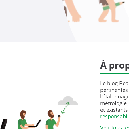
À pro
Le blog Bea
pertinentes
l’étalonnage
métrologie, 
et existants
responsabil
Voir tous le