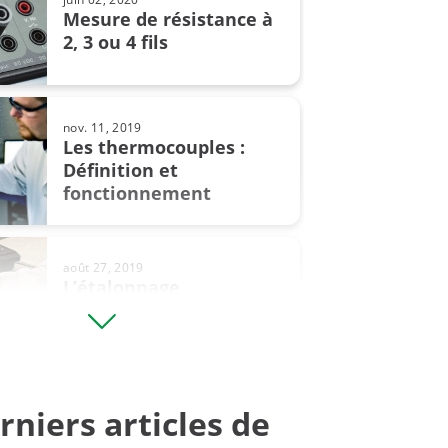
Mesure de résistance à
2, 3 ou 4 fils
conversion
e température
nov. 11, 2019
Les thermocouples :
eur avec extraction de racine
Définition et
fonctionnement
 pression
 un pressostat
août 27, 2019
L’étalonnage
des balances - Comment
rles manomètres
étalonner les ...
rniers articles de
août 09, 2024
Le phénomène d’hystérésis