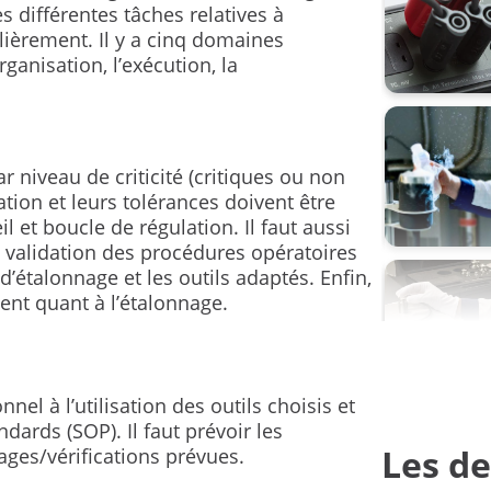
s différentes tâches relatives à
pression
ulièrement. Il y a cinq domaines
organisation, l’exécution, la
pression 
sondes d
transmett
 niveau de criticité (critiques ou non
carree
ation et leurs tolérances doivent être
et boucle de régulation. Il faut aussi
unités de
 la validation des procédures opératoires
’étalonnage et les outils adaptés. Enfin,
étalonner
ment quant à l’étalonnage.
étalonne
nel à l’utilisation des outils choisis et
ards (SOP). Il faut prévoir les
Les de
ages/vérifications prévues.