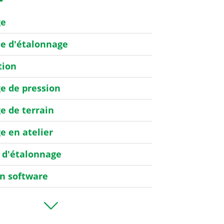
ge
de d'étalonnage
tion
e de pression
e de terrain
e en atelier
 d'étalonnage
on software
e de debit