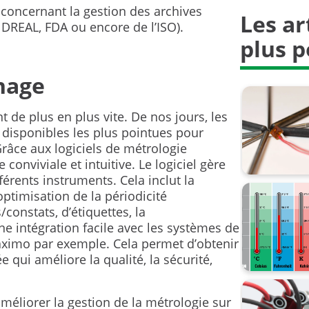
concernant la gestion des archives
Les ar
Industrie 
 DREAL, FDA ou encore de l’ISO).
plus p
Mesure de
nnage
Sondes ré
Sécurité 
 de plus en plus vite. De nos jours, les
s disponibles les plus pointues pour
Thermoco
Grâce aux logiciels de métrologie
e conviviale et intuitive. Le logiciel gère
Transmitt
érents instruments. Cela inclut la
’optimisation de la périodicité
Zone ATE
/constats, d’étiquettes, la
ne intégration facile avec les systèmes de
excellenc
imo par exemple. Cela permet d’obtenir
 qui améliore la qualité, la sécurité,
la mesur
métrologi
éliorer la gestion de la métrologie sur