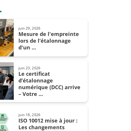
lors de l’étalonnage en ...
juin 29, 2026
ct. 09, 2024
Mesure de l'empreinte
Comment convaincre votre chef
lors de l’étalonnage
de vous acheter un nouveau ...
d'un ...
juin 23, 2026
Le certificat
juil. 02, 2019
Les unités de pression et
d’étalonnage
leur conversion
numérique (DCC) arrive
– Votre ...
mars 14, 2022
juin 18, 2026
Qu'est-ce que la pression
ISO 10012 mise à jour :
atmosphérique?
Les changements