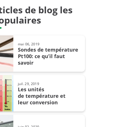
ticles de blog les
4.0
opulaires
 résistance
sistives
mai 06, 2019
intrinsèque
Sondes de température
Pt100: ce qu’il faut
uple
savoir
er
juil. 29, 2019
X
Les unités
de température et
e opérationnelle
leur conversion
e
e
juin 02, 2020