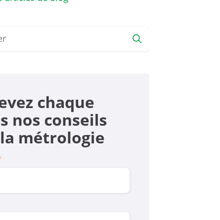
evez chaque
s nos conseils
 la mé­trologie
*