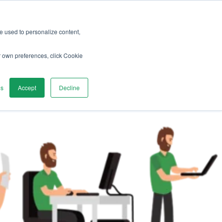
re used to personalize content,
écouvrir
Contactez-nous
r own preferences, click Cookie
gs
Accept
Decline