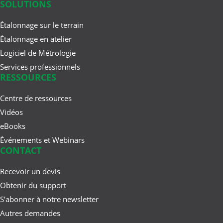
SOLUTIONS
févr. 27, 2025
Étalonnage sur le terrain
Les 50 premières années :
Étalonnage en atelier
Comment Beamex et l'industrie ...
Logiciel de Métrologie
Services professionnels
RESSOURCES
oct. 09, 2024
Comment convaincre votre chef de
Centre de ressources
vous acheter un nouveau ...
Vidéos
eBooks
Événements et Webinars
CONTACT
août 09, 2024
Le phénomène d’hystérésis lors de
Recevoir un devis
l’étalonnage en ...
Obtenir du support
S’abonner à notre newsletter
Autres demandes