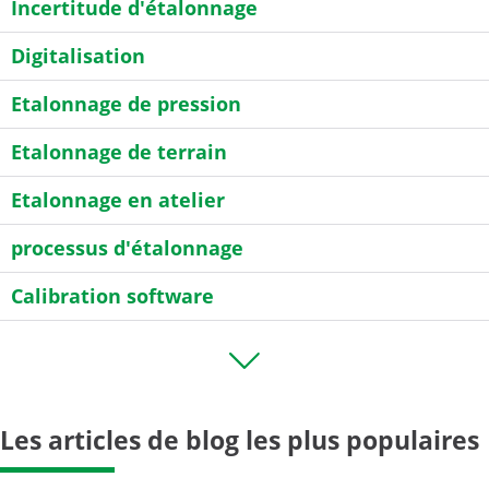
Incertitude d'étalonnage
Digitalisation
Etalonnage de pression
Etalonnage de terrain
Etalonnage en atelier
processus d'étalonnage
Calibration software
Etalonnage de debit
HART
Les articles de blog les plus populaires
Industrie 4.0
Mesure de résistance