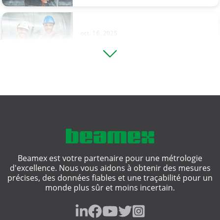
thermostat ?
oct. 16, 2025
Un Guide d'Achat pour les
logiciels de métrologie ...
oct. 06, 2025
Comprendre les systèmes
instrumentés de sécurité (SIS) et ...
Beamex est votre partenaire pour une métrologie
d'excellence. Nous vous aidons à obtenir des mesures
mai 06, 2025
précises, des données fiables et une traçabilité pour un
Solutions de métrologie dans le
monde plus sûr et moins incertain.
Cloud ou sur site ...