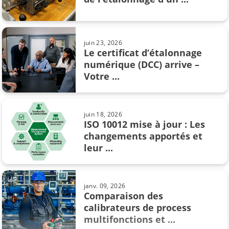
Comment convaincre votre chef de
vous acheter un nouveau ...
juin 23, 2026
Le certificat d’étalonnage
numérique (DCC) arrive –
juil. 02, 2019
Votre ...
Les unités de pression et
leur conversion
juin 18, 2026
ISO 10012 mise à jour : Les
changements apportés et
mars 14, 2022
leur ...
Qu'est-ce que la pression
atmosphérique?
janv. 09, 2026
Comparaison des
calibrateurs de process
févr. 10, 2021
multifonctions et ...
Comment étalonner un