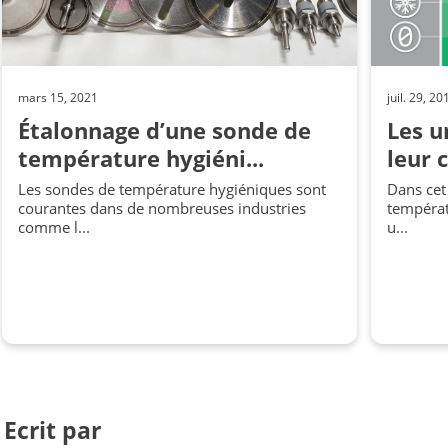
mars 15, 2021
juil. 29, 20
Étalonnage d’une sonde de
Les u
température hygiéni...
leur 
Les sondes de température hygiéniques sont
Dans cet 
courantes dans de nombreuses industries
températ
comme l...
u...
Ecrit par