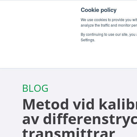
För kunder
Om oss
Jobba hos oss
SV
Cookie policy
We use cookies to provide you with
analyze the traffic and monitor pe
By continuing to use our site, you
Settings.
BLOG
Metod vid kalib
av differenstry
transmittrar