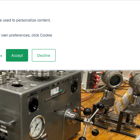
re used to personalize content,
er
Utforska
Kontakta oss
r own preferences, click Cookie
gs
Accept
Decline