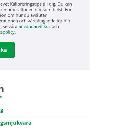
vet Kalibreringstips till dig. Du kan
prenumerationen när som helst. För
ion om hur du avslutar
ationen och vårt åtagande för din
t, se våra
användarvillkor
och
tspolicy
.
n
ng
ngsmjukvara