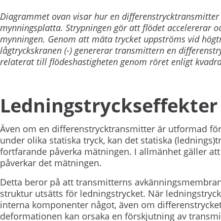
Diagrammet ovan visar hur en differenstrycktransmitte
mynningsplatta. Strypningen gör att flödet accelererar o
mynningen. Genom att mäta trycket uppströms vid högtr
lågtryckskranen (-) genererar transmittern en differenstry
relaterat till flödeshastigheten genom röret enligt kvadr
Ledningstryckseffekter 
Även om en differenstrycktransmitter är utformad för
under olika statiska tryck, kan det statiska (lednings)
fortfarande påverka mätningen. I allmänhet gäller att
påverkar det mätningen.
Detta beror på att transmitterns avkänningsmembran,
struktur utsätts för ledningstrycket. När ledningst
interna komponenter något, även om differenstrycket
deformationen kan orsaka en förskjutning av transmit