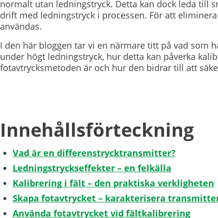
normalt utan ledningstryck. Detta kan dock leda till 
drift med ledningstryck i processen. För att eliminer
användas.
I den här bloggen tar vi en närmare titt på vad som 
under högt ledningstryck, hur detta kan påverka kalib
fotavtrycksmetoden är och hur den bidrar till att säke
Innehållsförteckning
Vad är en differenstrycktransmitter?
Ledningstryckseffekter – en felkälla
Kalibrering i fält – den praktiska verkligheten
Skapa fotavtrycket – karakterisera transmitter
Använda fotavtrycket vid fältkalibrering