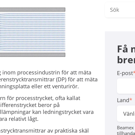
Få 
brer
g inom processindustrin för att mäta
E-post
erenstrycktransmittrar (DP) för att mäta
ningsplatta eller ett venturirör.
n för processtrycket, ofta kallat
Land
*
differenstrycket beror på
illämpningar kan ledningstrycket vara
a relativt lågt.
Beamex 
strycktransmittrar av praktiska skäl
tillhanda