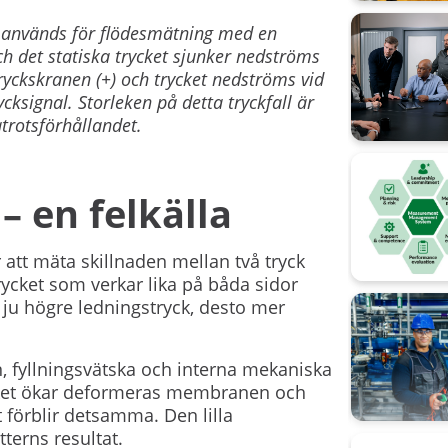
r används för flödesmätning med en
ch det statiska trycket sjunker nedströms
yckskranen (+) och trycket nedströms vid
cksignal. Storleken på detta tryckfall är
atrotsförhållandet.
– en felkälla
 att mäta skillnaden mellan två tryck
trycket som verkar lika på båda sidor
 ju högre ledningstryck, desto mer
 fyllningsvätska och interna mekaniska
rycket ökar deformeras membranen och
 förblir detsamma. Den lilla
terns resultat.