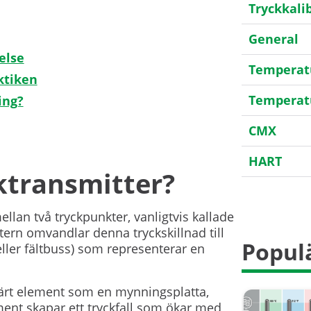
Tryckkali
General
else
Temperatu
ktiken
Temperat
ing?
CMX
HART
ktransmitter?
Kalibreri
llan två tryckpunkter, vanligtvis kallade
Mätosäke
tern omvandlar denna tryckskillnad till
Populä
eller fältbuss) som representerar en
Spårbarh
Transmitt
märt element som en mynningsplatta,
ment skapar ett tryckfall som ökar med