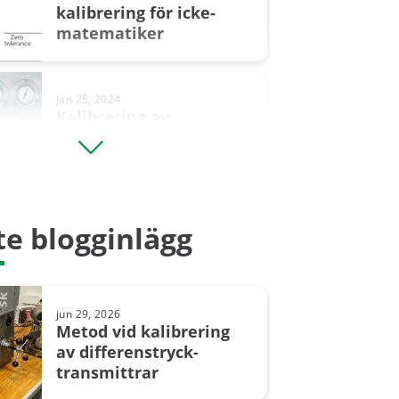
kalibrering för icke-
matematiker
jan 25, 2024
Kalibrering av
manometrar – 20 saker
man bör tänka på
jul 15, 2025
e blogginlägg
Förståelse
för säkerhets­
instrumenterade
system (SIS) och ...
jun 29, 2026
Metod vid kalibrering
av differenstryck­
transmittrar
dec 21, 2023
Kalibrering av