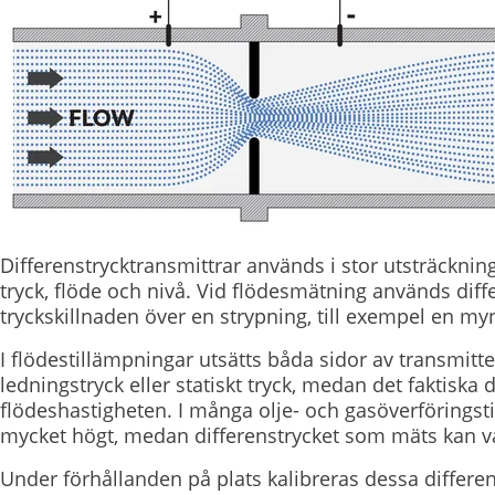
Differenstrycktransmittrar används i stor utsträcknin
tryck, flöde och nivå. Vid flödesmätning används diff
tryckskillnaden över en strypning, till exempel en myn
I flödestillämpningar utsätts båda sidor av transmitter
ledningstryck eller statiskt tryck, medan det faktiska 
flödeshastigheten. I många olje- och gasöverföringst
mycket högt, medan differenstrycket som mäts kan var
Under förhållanden på plats kalibreras dessa differen