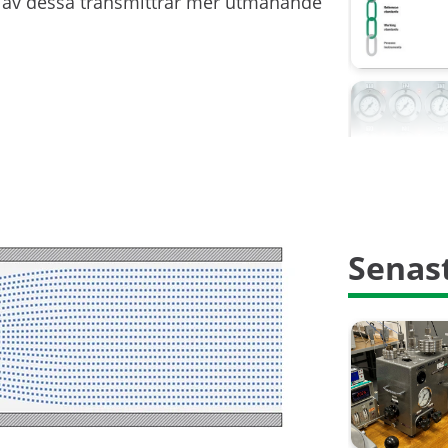
n av dessa transmittrar mer utmanande
Senast