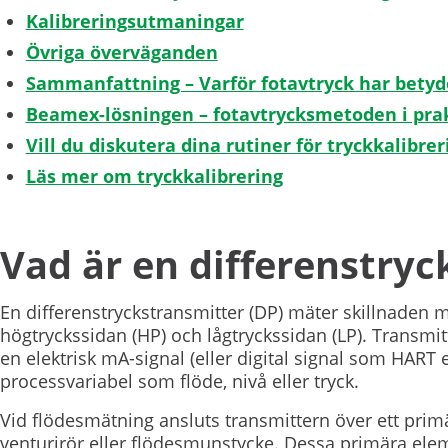
Kalibreringsutmaningar
Övriga överväganden
Sammanfattning – Varför fotavtryck har betyd
Beamex-lösningen – fotavtrycksmetoden i pra
Vill du diskutera dina rutiner för tryckkalibrer
Läs mer om tryckkalibrering
Vad är en differenstryc
En differenstryckstransmitter (DP) mäter skillnaden me
högtryckssidan (HP) och lågtryckssidan (LP). Transmit
en elektrisk mA-signal (eller digital signal som HART 
processvariabel som flöde, nivå eller tryck.
Vid flödesmätning ansluts transmittern över ett pri
venturirör eller flödesmunstycke. Dessa primära ele