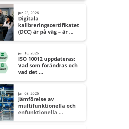
temperatursensorer
jun 23, 2026
Digitala
kalibreringscertifikatet
(DCC) är på väg – är ...
nov 26, 2024
Vad är barometriskt
tryck?
jun 18, 2026
ISO 10012 uppdateras:
Vad som förändras och
vad det ...
apr 08, 2024
Metrologisk spårbarhet vid
kalibrering – Är du spårbar?
jan 08, 2026
Jämförelse av
multifunktionella och
enfunktionella ...
maj 20, 2024
Kompensation för
termoelementets kalla ...