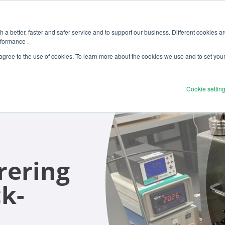
 a better, faster and safer service and to support our business. Different cookies a
rformance .
Produkter
Lösningar
Tjänst
 agree to the use of cookies. To learn more about the cookies we use and to set you
Cookie settin
rering
ck­