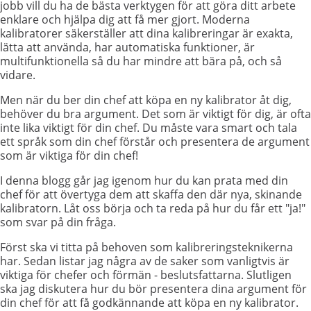
jobb vill du ha de bästa verktygen för att göra ditt arbete
enklare och hjälpa dig att få mer gjort. Moderna
kalibratorer säkerställer att dina kalibreringar är exakta,
lätta att använda, har automatiska funktioner, är
multifunktionella så du har mindre att bära på, och så
vidare.
Men när du ber din chef att köpa en ny kalibrator åt dig,
behöver du bra argument. Det som är viktigt för dig, är ofta
inte lika viktigt för din chef. Du måste vara smart och tala
ett språk som din chef förstår och presentera de argument
som är viktiga för din chef!
I denna blogg går jag igenom hur du kan prata med din
chef för att övertyga dem att skaffa den där nya, skinande
kalibratorn. Låt oss börja och ta reda på hur du får ett "ja!"
som svar på din fråga.
Först ska vi titta på behoven som kalibreringsteknikerna
har. Sedan listar jag några av de saker som vanligtvis är
viktiga för chefer och förmän - beslutsfattarna. Slutligen
ska jag diskutera hur du bör presentera dina argument för
din chef för att få godkännande att köpa en ny kalibrator.