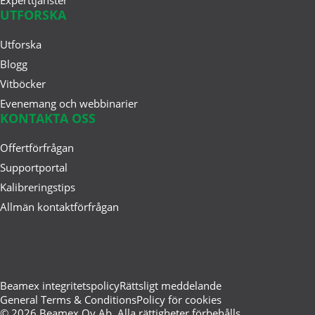
UTFORSKA
Utforska
apr 15, 2025
Äldre företag oroar sig för IT-OT-
Blogg
konvergens och det har ...
Vitböcker
Evenemang och webbinarier
KONTAKTA OSS
apr 09, 2025
Offertförfrågan
Dataintegritet i
Supportportal
kalibreringsprocesser
Kalibreringstips
Allmän kontaktförfrågan
Beamex integritetspolicy
Rättsligt meddelande
General Terms & Conditions
Policy för cookies
© 2026 Beamex Oy Ab. Alla rättigheter förbehålls.