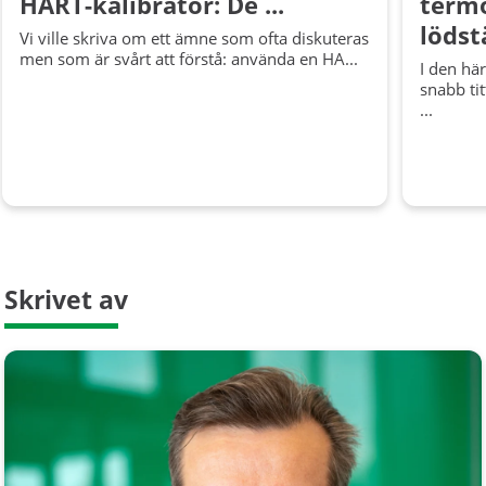
HART-kalibrator: De ...
termo
lödstä
Vi ville skriva om ett ämne som ofta diskuteras
men som är svårt att förstå: använda en HA...
I den hä
snabb ti
...
Skrivet av