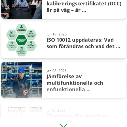
kalibreringscertifikatet (DCC)
är på väg – är ...
nov 26, 2024
Vad är barometriskt tryck?
jun 18, 2026
ISO 10012 uppdateras: Vad
som förändras och vad det ...
apr 08, 2024
Metrologisk spårbarhet vid
kalibrering – Är du spårbar?
jan 08, 2026
Jämförelse av
multifunktionella och
maj 20, 2024
enfunktionella ...
Kompensation för
termoelementets kalla ...
jul 15, 2025
Förståelse för säkerhets­
instrumenterade system