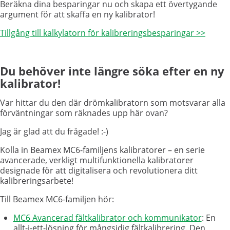
Beräkna dina besparingar nu och skapa ett övertygande
argument för att skaffa en ny kalibrator!
Tillgång till kalkylatorn för kalibreringsbesparingar >>
Du behöver inte längre söka efter en ny
kalibrator!
Var hittar du den där drömkalibratorn som motsvarar alla
förväntningar som räknades upp här ovan?
Jag är glad att du frågade! :-)
Kolla in Beamex MC6-familjens kalibratorer – en serie
avancerade, verkligt multifunktionella kalibratorer
designade för att digitalisera och revolutionera ditt
kalibreringsarbete!
Till Beamex MC6-familjen hör:
MC6 Avancerad fältkalibrator och kommunikator
: En
allt-i-ett-lösning för mångsidig fältkalibrering. Den