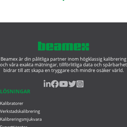
(SIS) och ...
jun 04, 2025
Gör mera med mindre och få
avkastning på investeringen ...
Beamex är din pålitliga partner inom högklassig kalibrering
och våra exakta mätningar, tillförlitliga data och spårbarhet
maj 14, 2025
bidrar till att skapa en tryggare och mindre osäker värld.
Kalibreringsdokumentationens
utveckling
LÖSNINGAR
Kalibratorer
apr 23, 2025
Integrerade system för hantering
Verkstadskalibrering
av kalibreringsunderhåll
Kalibreringsmjukvara
Experttjänster