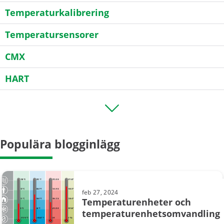
Temperaturkalibrering
Temperatursensorer
CMX
HART
Kalibreringsosäkerhet
Mätosäkerhet
Populära blogginlägg
Spårbarhet
Transmittrar
feb 27, 2024
Temperaturenheter och
temperaturenhetsomvandling