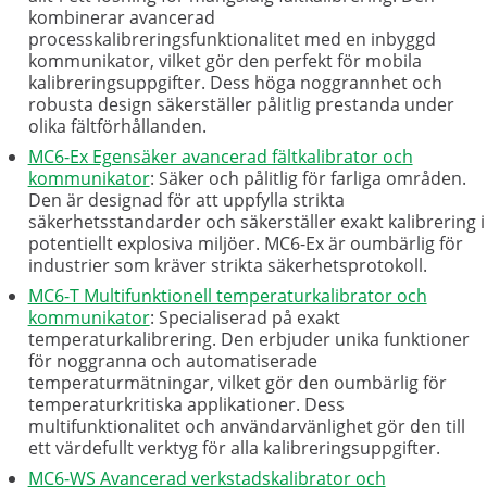
kombinerar avancerad
processkalibreringsfunktionalitet med en inbyggd
kommunikator, vilket gör den perfekt för mobila
kalibreringsuppgifter. Dess höga noggrannhet och
robusta design säkerställer pålitlig prestanda under
olika fältförhållanden.
MC6-Ex Egensäker avancerad fältkalibrator och
kommunikator
: Säker och pålitlig för farliga områden.
Den är designad för att uppfylla strikta
säkerhetsstandarder och säkerställer exakt kalibrering i
potentiellt explosiva miljöer. MC6-Ex är oumbärlig för
industrier som kräver strikta säkerhetsprotokoll.
MC6-T Multifunktionell temperaturkalibrator och
kommunikator
: Specialiserad på exakt
temperaturkalibrering. Den erbjuder unika funktioner
för noggranna och automatiserade
temperaturmätningar, vilket gör den oumbärlig för
temperaturkritiska applikationer. Dess
multifunktionalitet och användarvänlighet gör den till
ett värdefullt verktyg för alla kalibreringsuppgifter.
MC6-WS Avancerad verkstadskalibrator och