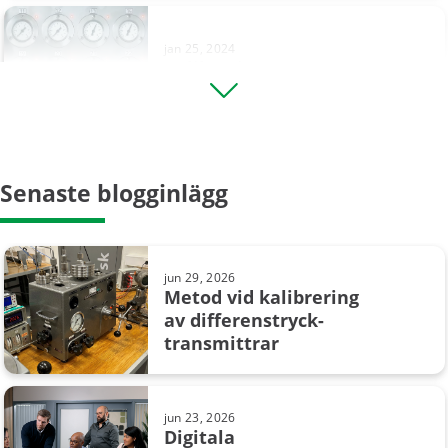
jan 25, 2024
Kalibrering av manometrar –
20 saker man bör tänka på
jul 15, 2025
Senaste blogginlägg
Förståelse för säkerhets­
instrumenterade system (SIS) och
...
jun 29, 2026
Metod vid kalibrering
av differenstryck­
dec 21, 2023
transmittrar
Kalibrering av
temperatursensorer
jun 23, 2026
Digitala