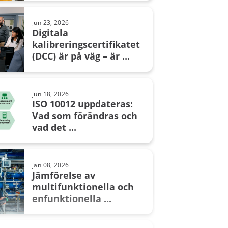
temperatursensorer
jun 23, 2026
Digitala
kalibreringscertifikatet
(DCC) är på väg – är ...
nov 26, 2024
Vad är barometriskt
tryck?
jun 18, 2026
ISO 10012 uppdateras:
Vad som förändras och
vad det ...
apr 08, 2024
Metrologisk spårbarhet vid
kalibrering – Är du spårbar?
jan 08, 2026
Jämförelse av
multifunktionella och
enfunktionella ...
maj 20, 2024
Kompensation för
termoelementets kalla ...