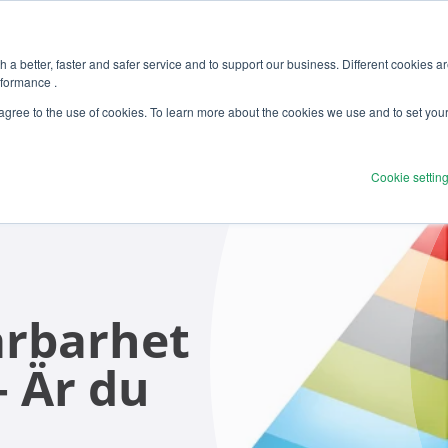
 a better, faster and safer service and to support our business. Different cookies a
rformance .
Produkter
Lösningar
Tjänst
 agree to the use of cookies. To learn more about the cookies we use and to set you
Cookie settin
årbarhet
– Är du