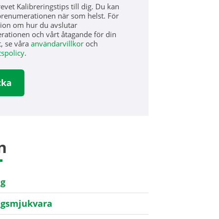
vet Kalibreringstips till dig. Du kan
prenumerationen när som helst. För
ion om hur du avslutar
ationen och vårt åtagande för din
t, se våra
användarvillkor
och
tspolicy
.
n
ng
ngsmjukvara