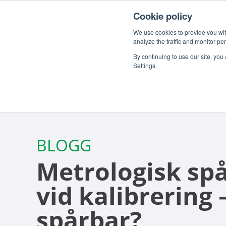
För kunder
Om oss
Jobba hos oss
SV
Cookie policy
We use cookies to provide you with
analyze the traffic and monitor pe
By continuing to use our site, you
Settings.
BLOGG
Metrologisk sp
vid kalibrering 
spårbar?