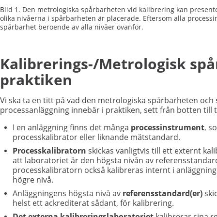
Bild 1. Den metrologiska spårbarheten vid kalibrering kan presen
olika nivåerna i spårbarheten är placerade. Eftersom alla processi
spårbarhet beroende av alla nivåer ovanför.
Kalibrerings-/Metrologisk spå
praktiken
Vi ska ta en titt på vad den metrologiska spårbarheten och 
processanläggning innebär i praktiken, sett från botten till 
I en anläggning finns det många
processinstrument
, s
processkalibrator eller liknande mätstandard.
Processkalibratorn
skickas vanligtvis till ett externt ka
att laboratoriet är den högsta nivån av referensstandard
processkalibratorn också kalibreras internt i anläggni
högre nivå.
Anläggningens högsta nivå av
referensstandard(er)
skic
helst ett ackrediterat sådant, för kalibrering.
Det externa kalibreringslaboratoriet
kalibrerar sina re