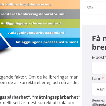
Få 
brer
E-post
äggande faktor. Om de kalibreringar man
Land
*
om de är korrekta eller ej, och då är det
ngsspårbarhet"
,
"mätningsspårbarhet"
Beamex 
rmellt sett är mest korrekt att tala om
tillhanda