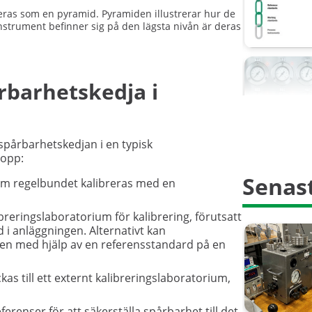
teras som en pyramid. Pyramiden illustrerar hur de
nstrument befinner sig på den lägsta nivån är deras
rbarhetskedja i
spårbarhetskedjan i en typisk
topp:
Senast
om regelbundet kalibreras med en
libreringslaboratorium för kalibrering, förutsatt
 i anläggningen. Alternativt kan
ngen med hjälp av en referensstandard på en
kas till ett externt kalibreringslaboratorium,
ferenser för att säkerställa spårbarhet till det