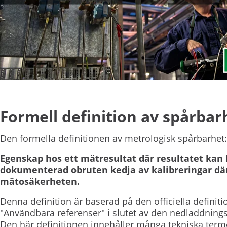
Formell definition av spårbar
Den formella definitionen av metrologisk spårbarhet:
Egenskap hos ett mätresultat där resultatet kan 
dokumenterad obruten kedja av kalibreringar där v
mätosäkerheten.
Denna definition är baserad på den officiella definiti
"Användbara referenser" i slutet av den nedladdning
Den här definitionen innehåller många tekniska termer