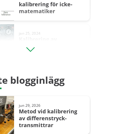
kalibrering för icke-
matematiker
jan 25, 2024
Kalibrering av
manometrar – 20 saker
man bör tänka på
jul 15, 2025
e blogginlägg
Förståelse
för säkerhets­
instrumenterade
system (SIS) och ...
jun 29, 2026
Metod vid kalibrering
av differenstryck­
transmittrar
dec 21, 2023
Kalibrering av