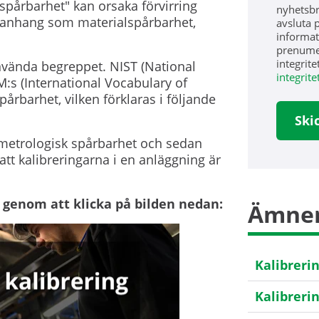
"spårbarhet" kan orsaka förvirring
nyhetsbre
mmanhang som materialspårbarhet,
avsluta 
informat
prenumer
integrite
vända begreppet. NIST (National
integrite
M:s (International Vocabulary of
pårbarhet, vilken förklaras i följande
av metrologisk spårbarhet och sedan
tt kalibreringarna i en anläggning är
 genom att klicka på bilden nedan:
Ämne
Kalibreri
Kalibreri