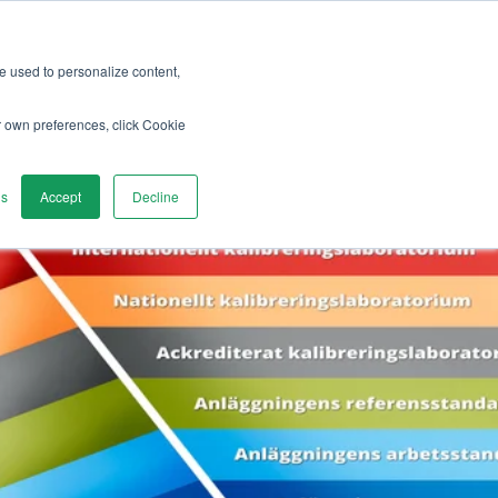
re used to personalize content,
er
Utforska
Kontakta oss
r own preferences, click Cookie
gs
Accept
Decline